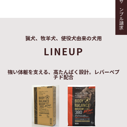
サンプル請求
猟犬、牧羊犬、使役犬由来の犬用
LINEUP
強い体躯を支える、高たんぱく設計。レバーペプ
チド配合