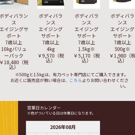
ボディバラン
ボディバラ
ボディバラ
ボディバラ
ス
ンス
ンス
ンス
エイジングサ
エイジング
エイジング
エイジング
ポート
サポート
サポート
サポート
7歳以上
7歳以上
7歳以上
7歳以上
10kgバリュ
4kg
1.5kg※
500g※
ーパック
￥9,570
（税
￥5,170
（税
￥1,980
（
込）
込）
込）
￥18,480
（税
込）
※500gと1.5kgは、有力ペット専門店にてご購入できます。
お近くに販売店が無い場合は、
こちら
よりお問い合わせくださ
い。
営業日カレンダー
※色がついている日は休業日になります。
2026
年
08
月