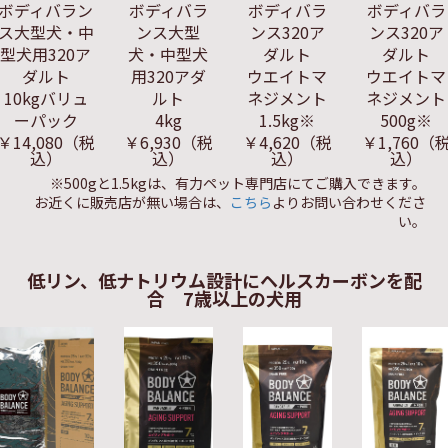
ボディバラン
ボディバラ
ボディバラ
ボディバラ
ス大型犬・中
ンス大型
ンス320ア
ンス320ア
型犬用320ア
犬・中型犬
ダルト
ダルト
ダルト
用320アダ
ウエイトマ
ウエイトマ
10kgバリュ
ルト
ネジメント
ネジメント
ーパック
4kg
1.5kg※
500g※
￥14,080
（税
￥6,930
（税
￥4,620
（税
￥1,760
（
込）
込）
込）
込）
※500gと1.5kgは、有力ペット専門店にてご購入できます。
お近くに販売店が無い場合は、
こちら
よりお問い合わせくださ
い。
低リン、低ナトリウム設計にヘルスカーボンを配
合 7歳以上の犬用