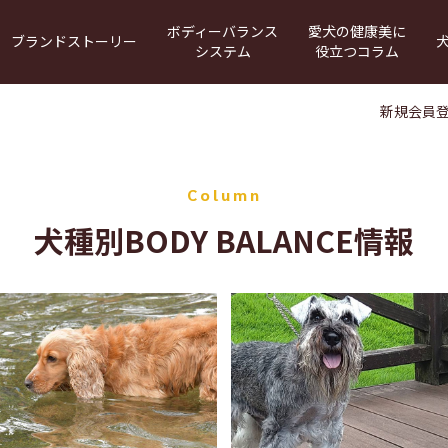
ボディーバランス
愛犬の健康美に
ブランドストーリー
犬
システム
役立つコラム
320アダルト
犬との暮らし
WEB給与量計算
エイジングサポート
BODY BALANCEの原材料
運動量・給与量管理アプリ
犬のからだのメカ
新規会員
Column
犬種別BODY BALANCE情報