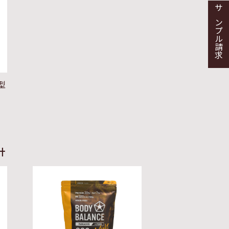
サンプル請求
型
計