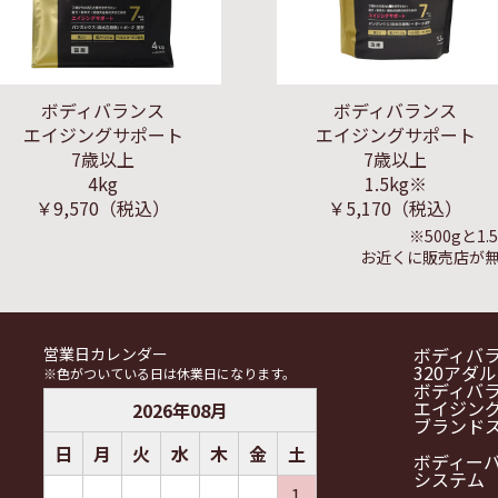
ボディバランス
ボディバランス
エイジングサポート
エイジングサポート
7歳以上
7歳以上
4kg
1.5kg※
￥9,570
（税込）
￥5,170
（税込）
※500gと
お近くに販売店が
ボディバ
営業日カレンダー
320アダ
※色がついている日は休業日になります。
ボディバ
エイジン
2026
年
08
月
ブランド
日
月
火
水
木
金
土
ボディー
システム
1