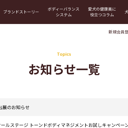
ボディーバランス
愛犬の健康美に
ブランドストーリー
犬
システム
役立つコラム
320アダルト
犬との暮らし
WEB給与量計算
エイジングサポート
BODY BALANCEの原材料
運動量・給与量管理アプリ
犬のからだのメカ
新規会員
Topics
お知らせ一覧
ト出展のお知らせ
 380 オールステージ トーンドボディマネジメントお試しキャンペー