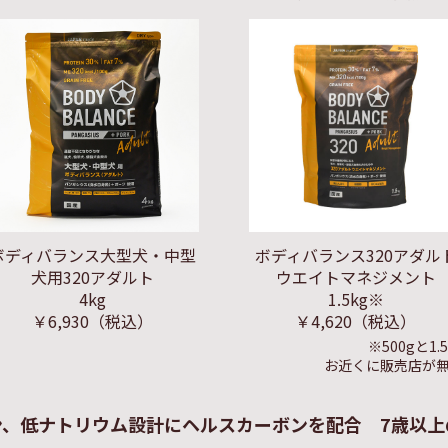
ボディバランス大型犬・中型
ボディバランス320アダル
犬用320アダルト
ウエイトマネジメント
4kg
1.5kg※
￥6,930
（税込）
￥4,620
（税込）
※500gと
お近くに販売店が
ン、低ナトリウム設計にヘルスカーボンを配合 7歳以上