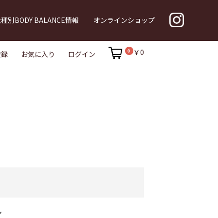
種別BODY BALANCE情報
オンラインショップ
ニズム
￥0
0
登録
お気に入り
ログイン
ン