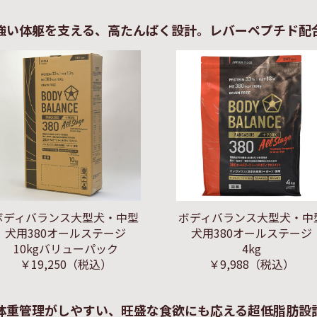
強い体躯を支える、高たんぱく設計。レバーペプチド配
ボディバランス大型犬・中型
ボディバランス大型犬・中
犬用380オールステージ
犬用380オールステージ
10kgバリューパック
4kg
￥19,250
（税込）
￥9,988
（税込）
体重管理がしやすい、旺盛な食欲にも応える超低脂肪設