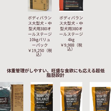
ボディバラン
ボディバラン
ス大型犬・中
ス大型犬・中
型犬用380オ
型犬用380オ
ールステージ
ールステージ
10kgバリュ
4kg
ーパック
￥9,988
（税
込）
￥19,250
（税
込）
体重管理がしやすい、旺盛な食欲にも応える超低
脂肪設計