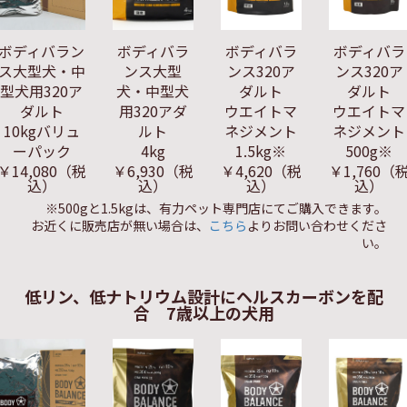
ボディバラン
ボディバラ
ボディバラ
ボディバラ
ス大型犬・中
ンス大型
ンス320ア
ンス320ア
型犬用320ア
犬・中型犬
ダルト
ダルト
ダルト
用320アダ
ウエイトマ
ウエイトマ
10kgバリュ
ルト
ネジメント
ネジメント
ーパック
4kg
1.5kg※
500g※
￥14,080
（税
￥6,930
（税
￥4,620
（税
￥1,760
（
込）
込）
込）
込）
※500gと1.5kgは、有力ペット専門店にてご購入できます。
お近くに販売店が無い場合は、
こちら
よりお問い合わせくださ
い。
低リン、低ナトリウム設計にヘルスカーボンを配
合 7歳以上の犬用