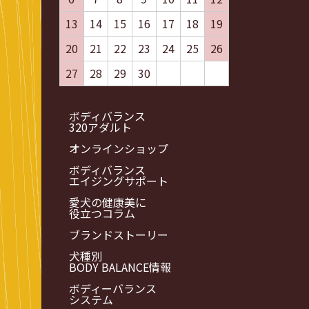
13
14
15
16
17
18
19
20
21
22
23
24
25
26
27
28
29
30
ボディバランス
320アダルト
オンラインショップ
ボディバランス
エイジングサポート
愛犬の健康美に
役立つコラム
ブランドストーリー
犬種別
BODY BALANCE情報
ボディーバランス
システム