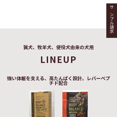
サンプル請求
猟犬、牧羊犬、使役犬由来の犬用
LINEUP
強い体躯を支える、高たんぱく設計。レバーペプ
チド配合