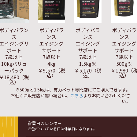
ボディバラン
ボディバラ
ボディバラ
ボディバラ
ス
ンス
ンス
ンス
エイジングサ
エイジング
エイジング
エイジング
ポート
サポート
サポート
サポート
7歳以上
7歳以上
7歳以上
7歳以上
10kgバリュ
4kg
1.5kg※
500g※
ーパック
￥9,570
（税
￥5,170
（税
￥1,980
（
込）
込）
込）
￥18,480
（税
込）
※500gと1.5kgは、有力ペット専門店にてご購入できます。
お近くに販売店が無い場合は、
こちら
よりお問い合わせくださ
い。
営業日カレンダー
※色がついている日は休業日になります。