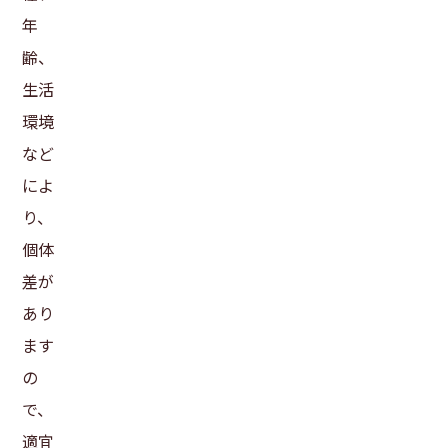
年
齢、
生活
環境
など
によ
り、
個体
差が
あり
ます
の
で、
適宜