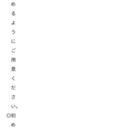
め
る
よ
う
に
ご
用
意
く
だ
さ
い。
◎初
め