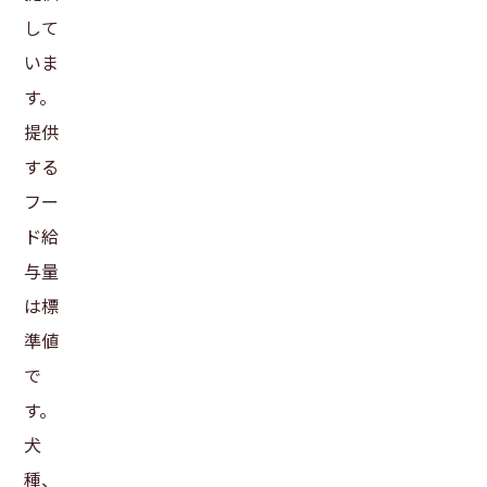
して
いま
す。
提供
する
フー
ド給
与量
は標
準値
で
す。
犬
種、