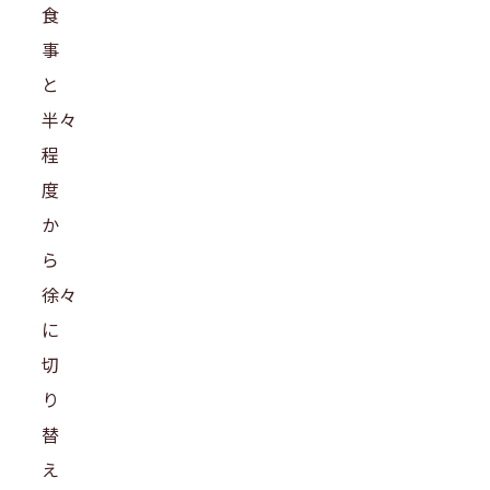
食
事
と
半々
程
度
か
ら
徐々
に
切
り
替
え