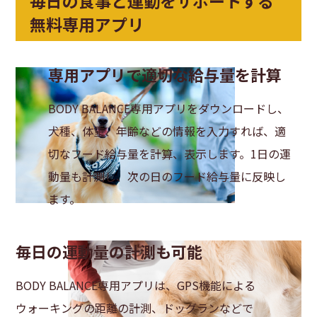
毎日の食事と運動をサポートする
無料専用アプリ
専用アプリで適切な給与量を計算
BODY BALANCE専用アプリをダウンロードし、
犬種、体重、年齢などの情報を入力すれば、適
切なフード給与量を計算、表示します。1日の運
動量も計測し、次の日のフード給与量に反映し
ます。
毎日の運動量の計測も可能
BODY BALANCE専用アプリは、GPS機能による
ウォーキングの距離の計測、ドッグランなどで