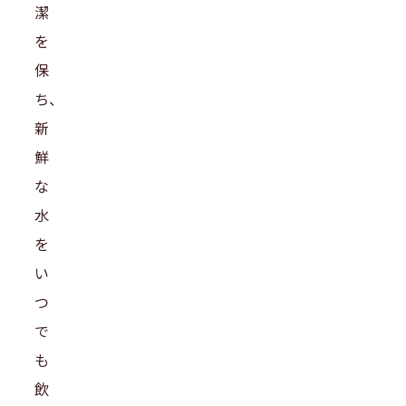
潔
を
保
ち、
新
鮮
な
水
を
い
つ
で
も
飲