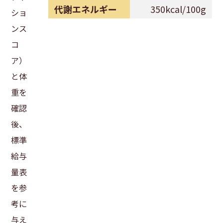
代謝エネルギー
350kcal/100g
ショ
ンス
コ
ア）
と体
重を
確認
後、
標準
給与
量表
を参
考に
与え