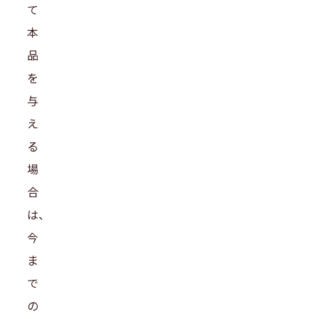
て
本
品
を
与
え
る
場
合
は、
今
ま
で
の