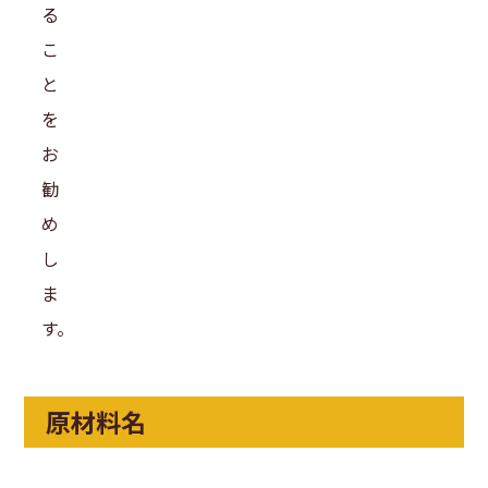
る
こ
と
を
お
勧
め
し
ま
す。
原材料名