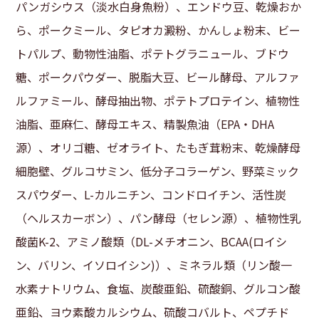
パンガシウス（淡水白身魚粉）、エンドウ豆、乾燥おか
ら、ポークミール、タピオカ澱粉、かんしょ粉末、ビー
トパルプ、動物性油脂、ポテトグラニュール、ブドウ
糖、ポークパウダー、脱脂大豆、ビール酵母、アルファ
ルファミール、酵母抽出物、ポテトプロテイン、植物性
油脂、亜麻仁、酵母エキス、精製魚油（EPA・DHA
源）、オリゴ糖、ゼオライト、たもぎ茸粉末、乾燥酵母
細胞壁、グルコサミン、低分子コラーゲン、野菜ミック
スパウダー、L-カルニチン、コンドロイチン、活性炭
（ヘルスカーボン）、パン酵母（セレン源）、植物性乳
酸菌K-2、アミノ酸類（DL-メチオニン、BCAA(ロイシ
ン、バリン、イソロイシン)）、ミネラル類（リン酸一
水素ナトリウム、食塩、炭酸亜鉛、硫酸銅、グルコン酸
亜鉛、ヨウ素酸カルシウム、硫酸コバルト、ペプチド