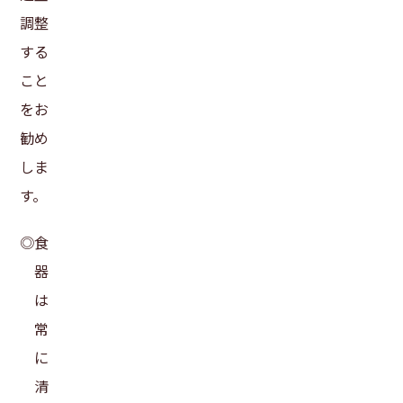
調整
する
こと
をお
勧め
しま
す。
◎食
器
は
常
に
清