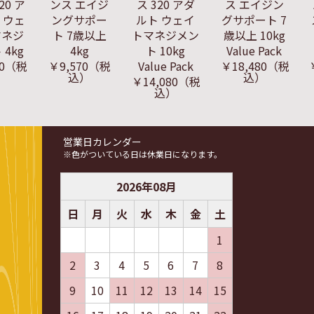
20 ア
ンス エイジ
ス 320 アダ
ス エイジン
 ウェ
ングサポー
ルト ウェイ
グサポート 7
マネジ
ト 7歳以上
トマネジメン
歳以上 10kg
4kg
4kg
ト 10kg
Value Pack
0
（税
￥9,570
（税
Value Pack
￥18,480
（税
）
込）
込）
￥14,080
（税
込）
営業日カレンダー
※色がついている日は休業日になります。
2026
年
08
月
日
月
火
水
木
金
土
1
2
3
4
5
6
7
8
9
10
11
12
13
14
15